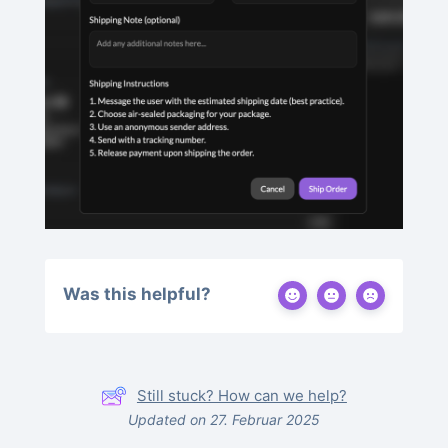
Was this helpful?
Still stuck? How can we help?
Updated on 27. Februar 2025