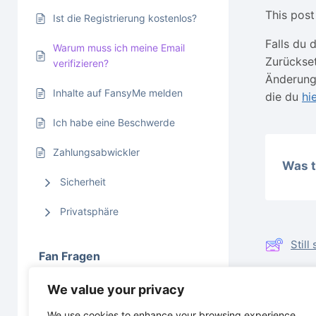
This post 
Ist die Registrierung kostenlos?
Falls du 
Warum muss ich meine Email
Zurückse
verifizieren?
Änderung
Inhalte auf FansyMe melden
die du
hi
Ich habe eine Beschwerde
Zahlungsabwickler
Was t
Sicherheit
Privatsphäre
Stil
Fan Fragen
We value your privacy
Creator Fragen
Ist d
We use cookies to enhance your browsing experience,