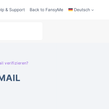
lp & Support
Back to FansyMe
Deutsch
l verifizieren?
MAIL