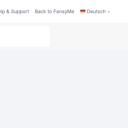
lp & Support
Back to FansyMe
Deutsch