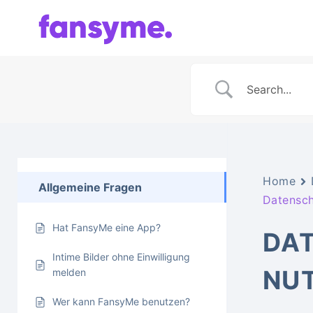
Zum
Inhalt
springen
Home
Allgemeine Fragen
Datensc
Hat FansyMe eine App?
DA
Intime Bilder ohne Einwilligung
NU
melden
Wer kann FansyMe benutzen?