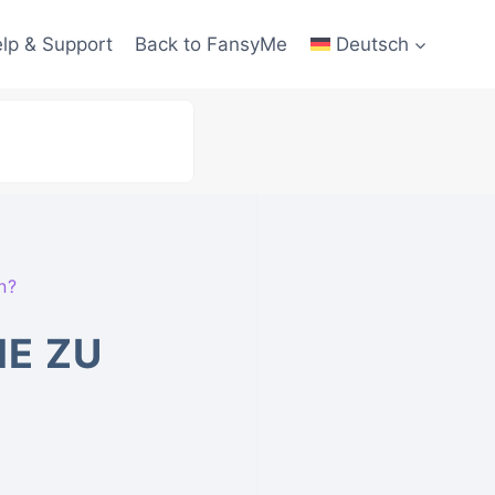
lp & Support
Back to FansyMe
Deutsch
n?
ME ZU