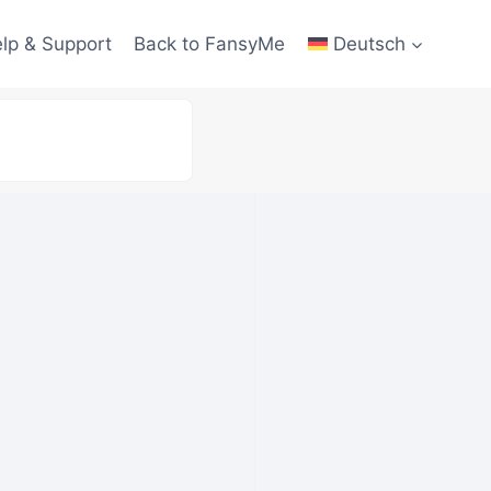
lp & Support
Back to FansyMe
Deutsch